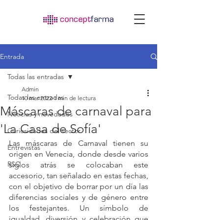
Entrada
Todas las entradas
Admin
Todas las entradas
10 mar 2022
1 min de lectura
Máscaras de carnaval para
Noticias y novedades
'La Casa de Sofía'
Curiosidades del sector
Las máscaras de Carnaval tienen su 
Entrevistas
origen en Venecia, donde desde varios 
RSC
siglos atrás se colocaban este 
accesorio, tan señalado en estas fechas, 
con el objetivo de borrar por un día las 
diferencias sociales y de género entre 
los festejantes. Un símbolo de 
igualdad, diversión y celebración que 