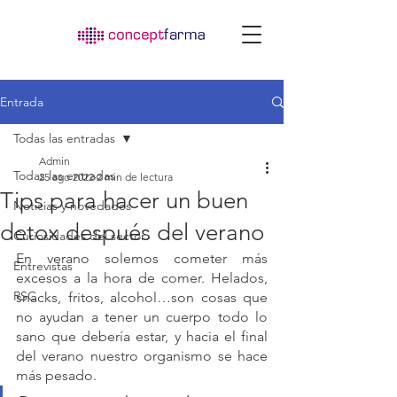
Entrada
Todas las entradas
Admin
Todas las entradas
25 ago 2022
2 min de lectura
Tips para hacer un buen
Noticias y novedades
detox después del verano
Curiosidades del sector
En verano solemos cometer más 
Entrevistas
excesos a la hora de comer. Helados, 
RSC
snacks, fritos, alcohol…son cosas que 
no ayudan a tener un cuerpo todo lo 
sano que debería estar, y hacia el final 
del verano nuestro organismo se hace 
más pesado.