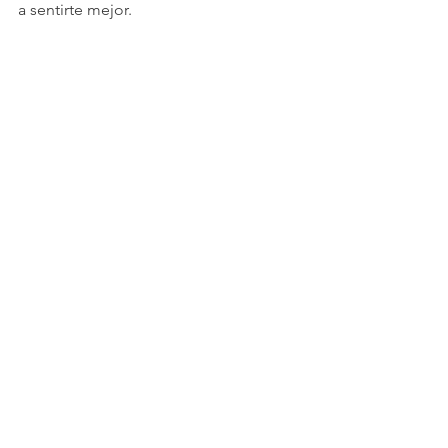
a sentirte mejor.
Ver todo
Entradas recientes