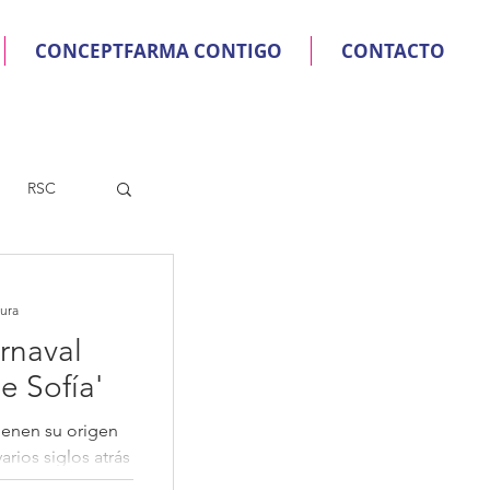
CONCEPTFARMA CONTIGO
CONTACTO
RSC
tura
rnaval
e Sofía'
ienen su origen
rios siglos atrás
o, tan señalado