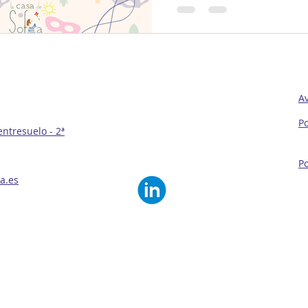
en estas...
Av
Po
entresuelo - 2ª
Po
a.es