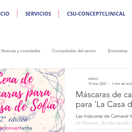
ICIO
SERVICIOS
CSU-CONCEPTCLINICAL
Noticias y novedades
Curiosidades del sector
Entrevistas
Admin
10 mar 2022
1 min de lec
Máscaras de ca
para 'La Casa d
Las máscaras de Carnaval t
en Venecia, donde desde va
se colocaban este accesori